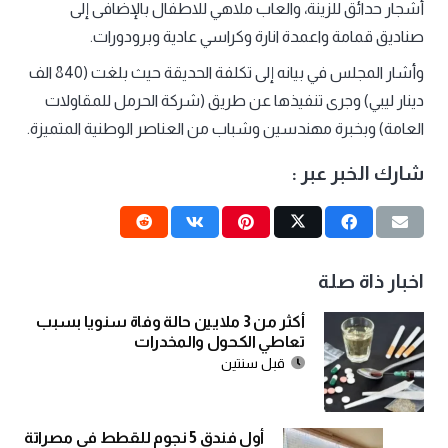
أشجار حدائق للزينة، والعاب ملاهي للاطفال بالإضافى إلى
صناديق قمامة واعمدة انارة وكراسي عادية وبرودورات.
وأشار المجلس في بيانه إلى تكلفة الحديقة حيث بلغت (840 الف
دينار ليبي) وجرى تنفيذها عن طريق (شركة الحرمل للمقاولات
العامة) وبخبرة مهندسين وشباب من العناصر الوطنية المتميزة.
شارك الخبر عبر :
اخبار ذاة صلة
أكثر من 3 ملايين حالة وفاة سنويا بسبب
تعاطي الكحول والمخدرات
قبل سنتين
أول فندق 5 نجوم للقطط في مصراتة