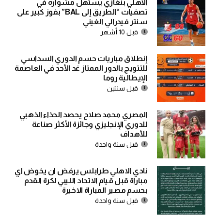
الأهلي بنغازي يستهل مشواره في
تصفيات “الطريق إلى BAL” بفوز كبير على
سنتر فيدرالي الغيني
قبل 10 أشهر
إنطلاق مباريات حسم الدوري السداسي
للتتويج بالدور الممتاز غد الأحد في العاصمة
الإيطالية روما
قبل سنتين
المصري محمد صلاح يحصد الحذاء الذهبي
للدوري الإنجليزي وجائزة الأكثر صناعة
للأهداف
قبل سنة واحدة
نادي الاهلي طرابلس يرفض ان يخوض اي
مباراة قبل قيام الاتحاد الليبي لكرة القدم
بحسم مصير المباراة الاخيرة
قبل سنة واحدة