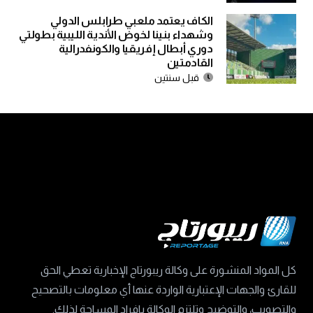
الكاف يعتمد ملعبي طرابلس الدولي
وشهداء بنينا لخوض الأندية الليبية بطولتي
دوري أبطال إفريقيا والكونفدرالية
القادمتين
قبل سنتين
كل المواد المنشورة على وكالة ريبورتاج الإخبارية تعطي الحق
للقارئ والجهات الإعتبارية الواردة عنها أي معلومات بالتصحيح
والتصويب، والتوضيح وتلتزم الوكالة بإفراد المساحة لذلك.