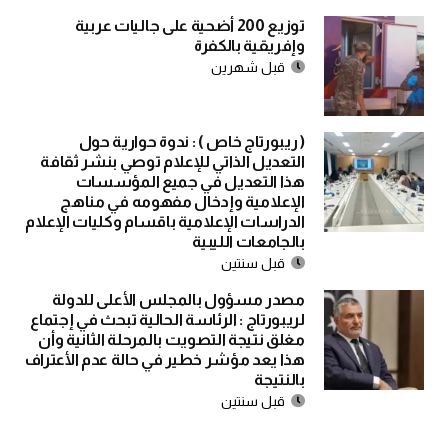
توزيع 200 أضحية على جاليات عربية
وإفريقية بالكفرة
قبل شهرين
( ريبورتاج خاص ) : ندوة حوارية حول
التعديل الذاتي للإعلام توصي بنشر ثقافة
هذا التعديل في جميع المؤسسات
الإعلامية وإدخال مفهومه في مناهج
الدراسات الإعلامية باقسام وكليات الإعلام
بالجامعات الليبية
قبل سنتين
مصدر مسؤول بالمجلس الأعلى للدولة
لريبورتاج : الرئاسة الحالية تبحث في إجتماع
مغلق نتيجة التصويت بالمرحلة الثانية وأن
هذا يعد مؤشر خطير في حالة عدم الأعتراف
بالنتيجة
قبل سنتين