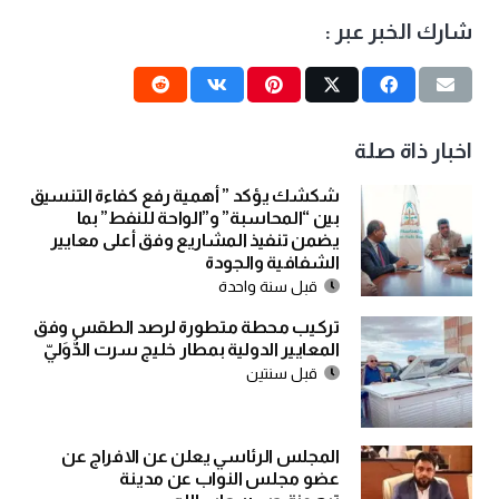
شارك الخبر عبر :
اخبار ذاة صلة
شكشك يؤكد ” أهمية رفع كفاءة التنسيق
بين “المحاسبة” و”الواحة للنفط” بما
يضمن تنفيذ المشاريع وفق أعلى معايير
الشفافية والجودة
قبل سنة واحدة
تركيب محطة متطورة لرصد الطقس وفق
المعايير الدولية بمطار خليج سرت الدُّوَليّ
قبل سنتين
المجلس الرئاسي يعلن عن الافراج عن
عضو مجلس النواب عن مدينة