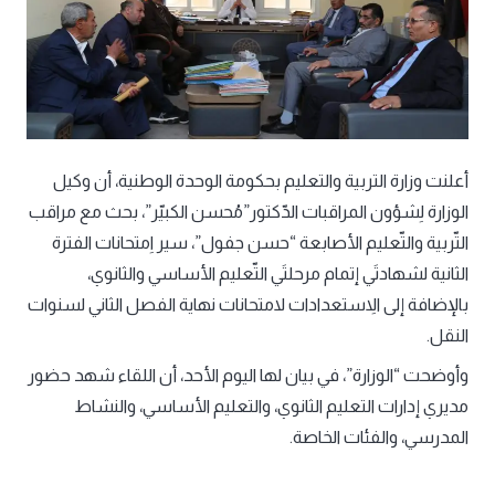
أعلنت وزارة التربية والتعليم بحكومة الوحدة الوطنية، أن وكيل
الوزارة لِشؤون المراقبات الدّكتور”مُحسن الكبيّر”، بحث مع مراقب
التّربية والتّعليم الأصابعة “حسن جفول”، سير اِمتحانات الفترة
الثانية لشهادتَي إتمام مرحلتَي التّعليم الأساسي والثانوي،
بالإضافة إلى الاِستعدادات لامتحانات نهاية الفصل الثاني لسنوات
النقل.
وأوضحت “الوزارة”، في بيان لها اليوم الأحد، أن اللقاء شهد حضور
مديري إدارات التعليم الثانوي، والتعليم الأساسي، والنشاط
المدرسي، والفئات الخاصة.