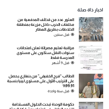
اخبار ذاة صلة
العثور عدد من قذائف المدفعية من
مخلفات الحرب داخل مزرعة بمنطقة
الخلاطات بطريق المطار
قبل سنتين
مراقبة تعليم مصراتة تعلن امتحانات
سنوات النقل ستكون على مستوى
المدرسة فقط
قبل 9 أشهر
الطالب “فرج الخفيفي” من بنغازي يحصل
على الترتيب الأول على مستوى ليبيا بنسبة
99.91%
قبل سنة واحدة
حكومة الوحدة تبحث الحلول المستدامة