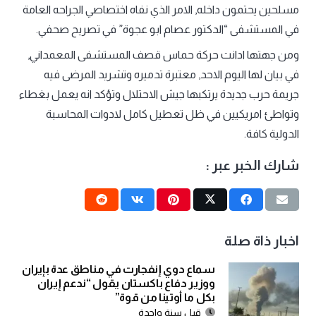
مسلحين يحتمون داخله, الامر الذي نفاه اختصاصي الجراحه العامة
في المستشفى “الدكتور عصام ابو عجوة” في تصريح صحفي.
ومن جهتها ادانت حركة حماس قصف المستشفى المعمداني,
في بيان لها اليوم الاحد, معتبرة تدميره وتشريد المرضى فيه
جريمة حرب جديدة يرتكبها جيش الاحتلال وتؤكد انه يعمل بغطاء
وتواطئ امريكيين في ظل تعطيل كامل لادوات المحاسبة
الدولية كافة.
شارك الخبر عبر :
اخبار ذاة صلة
سماع دوي إنفجارت في مناطق عدة بإيران
ووزير دفاع باكستان يقول “ندعم إيران
بكل ما أوتينا من قوة”
قبل سنة واحدة