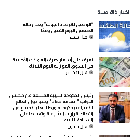
اخبار ذاة صلة
“الوطني للأرصاد الجوية” يعلن حالة
الطقس اليوم الاثنين وغدًا
قبل سنتين
تعرف على أسعار صرف العملات الأجنبية
في السوق الموازية اليوم الثلاثاء
قبل 11 شهر
رئيس الحكومة الليبية المنبثقة عن مجلس
النواب ” أسامة حماد ” يدعو دول العالم
للأعتراف بحكومته ويطالبها بالامتناع عن
انتهاك قرارات الشرعية وتعديها على
السيادة الليبية
قبل سنتين