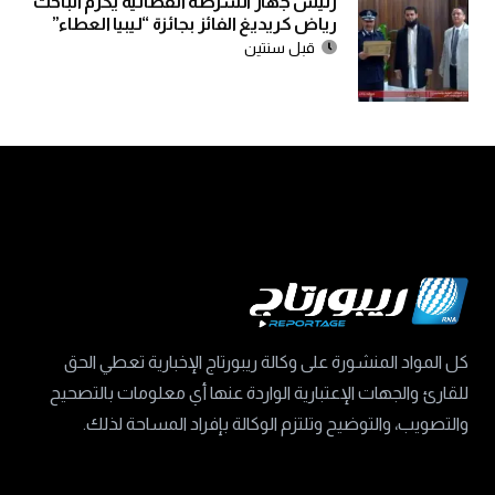
رئيس جهاز الشرطة القضائية يكرم الباحث
رياض كريديغ الفائز بجائزة “ليبيا العطاء”
قبل سنتين
كل المواد المنشورة على وكالة ريبورتاج الإخبارية تعطي الحق
للقارئ والجهات الإعتبارية الواردة عنها أي معلومات بالتصحيح
والتصويب، والتوضيح وتلتزم الوكالة بإفراد المساحة لذلك.