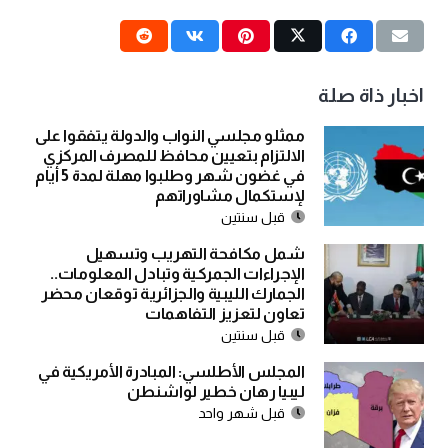
اخبار ذاة صلة
ممثلو مجلسي النواب والدولة يتفقوا على
الالتزام بتعيين محافظ للمصرف المركزي
في غضون شهر وطلبوا مهلة لمدة 5 أيام
لإستكمال مشاوراتهم
قبل سنتين
شمل مكافحة التهريب وتسهيل
الإجراءات الجمركية وتبادل المعلومات..
الجمارك الليبية والجزائرية توقعان محضر
تعاون لتعزيز التفاهمات
قبل سنتين
المجلس الأطلسي: المبادرة الأمريكية في
ليبيا رهان خطير لواشنطن
قبل شهر واحد