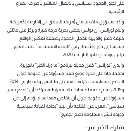
على تجاوز الجمود السياسي بالاتصال المباشر بأطراف الصراع
الرئيسية.
وأكد مسؤول ملف شمال أفريقيا السابق في الخارجية الأمريكية
وليام لورانس، أن بولس يحظى بحرية حركة كبيرة ويركز على عائلتي
خليفة حفتر والدبيبة لتخطي الجمود بصفقة تعكس الواقع،
مستندا إلى دور واشنطن في “السلة الاقتصادية” عقب اتفاق
برلين ووقف إطلاق النار عام 2020.
وأبدى “لورانس” خلال حديثه لبرنامج “ما وراء الخبر” بالجزيرة،
تحفظا حادا على فكرة وضع حفتر مسؤولا عن حكومة حاول
التخلص منها، مستذكرا هجومه على طرابلس والمطار في 2014
و2019 وعدم دعمه للانتخابات الديمقراطية، مؤكدا أن “وضع حفتر
مسؤولا عن حكومة حاول أن يتخلص منها قد لا يؤدي إلى حل
سياسي”، معربا عن اقتناعه بأن ليبيا “بحاجة لقيادة سياسية
جديدة تنشئ منظومة تضم الجميع”.
شارك الخبر عبر :