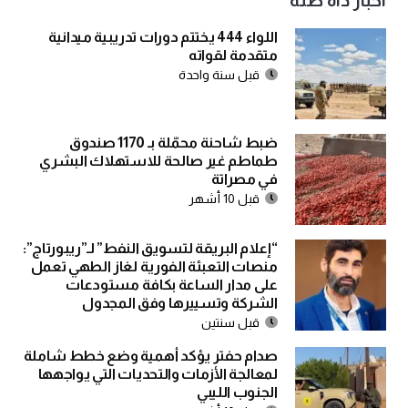
اخبار ذاة صلة
اللواء 444 يختتم دورات تدريبية ميدانية
متقدمة لقواته
قبل سنة واحدة
ضبط شاحنة محمّلة بـ 1170 صندوق
طماطم غير صالحة للاستهلاك البشري
في مصراتة
قبل 10 أشهر
“إعلام البريقة لتسويق النفط” لـ”ريبورتاج”:
منصات التعبئة الفورية لغاز الطهي تعمل
على مدار الساعة بكافة مستودعات
الشركة وتسييرها وفق المجدول
قبل سنتين
صدام حفتر يؤكد أهمية وضع خطط شاملة
لمعالجة الأزمات والتحديات التي يواجهها
الجنوب الليبي