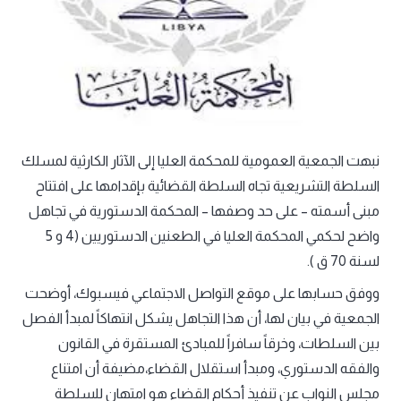
نبهت الجمعية العمومية للمحكمة العليا إلى الآثار الكارثية لمسلك
السلطة التشريعية تجاه السلطة القضائية بإقدامها على افتتاح
مبنى أسمته – على حد وصفها – المحكمة الدستورية في تجاهل
واضح لحكمي المحكمة العليا في الطعنين الدستوريين (4 و 5
لسنة 70 ق ).
ووفق حسابها على موقع التواصل الاجتماعي فيسبوك، أوضحت
الجمعية في بيان لها، أن هذا التجاهل يشكل انتهاكاً لمبدأ الفصل
بين السلطات، وخرقاً سافراً للمبادئ المستقرة في القانون
والفقه الدستوري، ومبدأ استقلال القضاء،مضيفة أن امتناع
مجلس النواب عن تنفيذ أحكام القضاء هو امتهان للسلطة