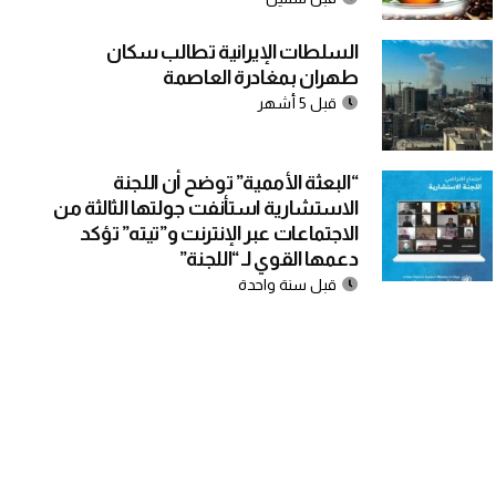
السلطات الإيرانية تطالب سكان
طهران بمغادرة العاصمة
قبل 5 أشهر
“البعثة الأممية” توضح أن اللجنة
الاستشارية استأنفت جولتها الثالثة من
الاجتماعات عبر الإنترنت و”تيته” تؤكد
دعمها القوي لـ “اللجنة”
قبل سنة واحدة