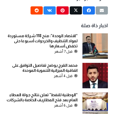
اخبار ذاة صلة
“اقتصاد الوحدة”: منح 118 شركة مستوردة
لمواد التنظيف والخردوات أسبوعا حتى
تخفض أسعارها
قبل 7 أشهر
محمد القرج يوضح تفاصيل التوافق على
اتفاقية الميزانية التنموية الموحدة
قبل 4 أشهر
“الوطنية للنفط” تعلن نتائج جولة العطاء
العام بعد فتح المظاريف الخاصة بالشركات
قبل 6 أشهر