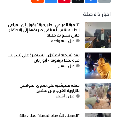
اخبار ذاة صلة
“تنمية المراعي الطبيعية” يقول إن المراعي
الطبيعية في ليبيا في طريقها إلى الاختفاء
خلال سنوات قليلة
قبل سنة واحدة
بعد تعرضه لاعتداء.. السيطرة على تسريب
مياه بخط ترهونة – أبو زيان
قبل سنتين
حملة تفتيشية على سوق المواشي
بالزاوية الغرب وبن غشير
قبل 3 أشهر
“الوطني للأرصاد الجوية” يعلن حالة