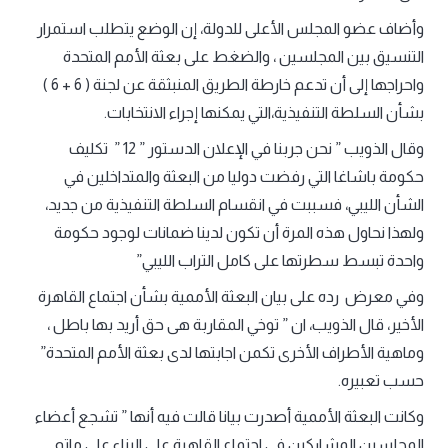
وأضاف عضو المجلس الأعلى للدولة، إن الوضع يتطلب استمرار
التنسيق بين المجلسين ، والضغط على بعثة الأمم المتحدة
واحراجها إلى أن تدعم خارطة الطريق المنبثقة عن لجنة ( 6 + 6 )
بشأن السلطة التنفيذية،التي يمكنها إجراء الانتخابات.
وقال الذويب ” نحن جربنا في الإعلان الدستور ” 12 ” تكليف
حكومة باشاغا التي رفضت دوليا من البعثة والمتداخلين في
الشأن الليبي، فسببت في انقسام السلطة التنفيذية من جديد،
ولهذا نحاول هذه المرة أن تكون لدينا ضمانات لوجود حكومة
واحدة تبسط سطرتها على كامل التراب الليبي”
وفي معرض رده على بيان البعثة الأممية بشأن اجتماع القاهرة
الأخير، قال الذويب، ان ” توخي المقاربة هى حق أريد بها باطل ،
وماهية الأطراف الأخرى تكمن اجابتها لدى بعثة الأمم المتحدة”
حسب تعبيره.
وكانت البعثة الأممية أصدرت بيانا قالت فيه أنها ” تشجع أعضاء
المجلسين المشاركين في اجتماع القاهرة على البناء على ماتم