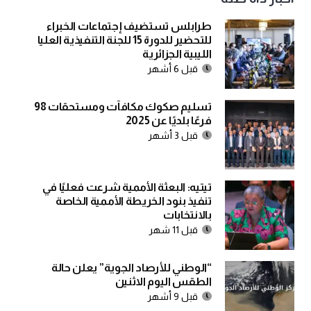
طرابلس تستضيف إجتماعات الخبراء
للتحضير للدورة 15 للجنة التنفيذية العليا
الليبية الجزائرية
قبل 6 أشهر
تسليم صكوك مكافآت ومستحقات 98
فرعًا بلديًا عن 2025
قبل 3 أشهر
تيتيه: البعثة الأممية شرعت فعليًا في
تنفيذ بنود الخريطة الأممية الخاصة
بالانتخابات
قبل 11 شهر
“الوطني للأرصاد الجوية” يعلن حالة
الطقس اليوم الاثنين
قبل 9 أشهر