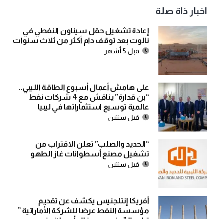
اخبار ذاة صلة
إعادة تشغيل حقل سيناون النفطي في
نالوت بعد توقف دام أكثر من ثلاث سنوات
قبل 5 أشهر
على هامش أعمال أسبوع الطاقة الليبي..
“بن قدارة” يناقش مع 4 شركات نفط
عالمية توسيع استثماراتها في ليبيا
قبل سنتين
“الحديد والصلب” تعلن الاقتراب من
تشغيل مصنع أسطوانات غاز الطهو
قبل سنتين
أفريكا إنتلجنيس يكشف عن تقديم
مؤسسة النفط عرضا للشركة الأماراتية ”