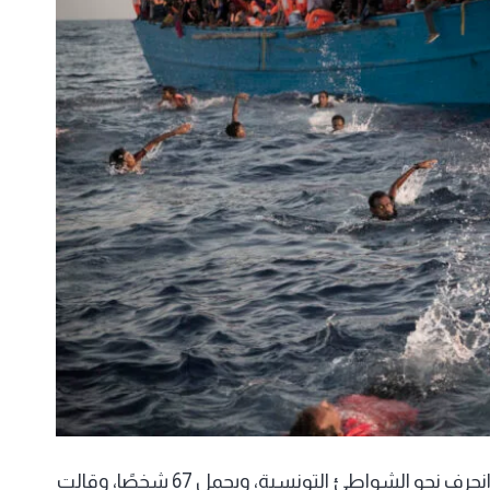
تلقت غرفة الإنقاذ الليبية، اليوم الأحد، استغاثة من مركب انجرف نحو الشواطئ التونسية، ويحمل 67 شخصًا، وقالت