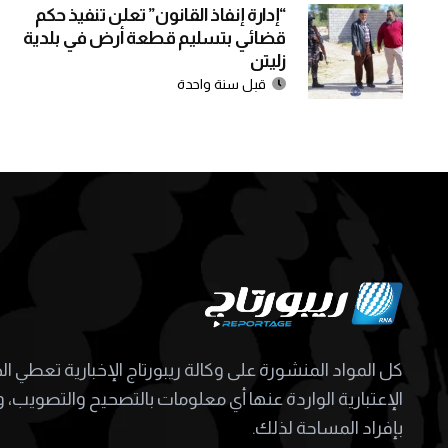
“إدارة إنفاذ القانون” تعلن تنفيذ حكم
قضائي بتسليم قطعة أرض في بلدية
زليتن
قبل سنة واحدة
كل المواد المنشورة على وكالة ريبورتاج الإخبارية تعطي ا
الإعتبارية الواردة عنها أي معلومات بالتصحيح والتصويب، و
بإفراد المساحة لذلك.