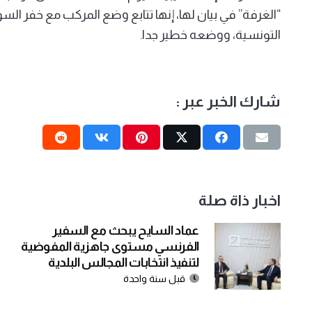
“الغرفة” في بيان لها، إنها تتابع وضع المركب مع خفر ال
التونسية، ووضعه خطير جدا.
شارك الخبر عبر :
اخبار ذاة صلة
عماد السايح يبحث مع السفير
الفرنسي مستوى جاهزية المفوضية
لتنفيذ انتخابات المجالس البلدية
قبل سنة واحدة