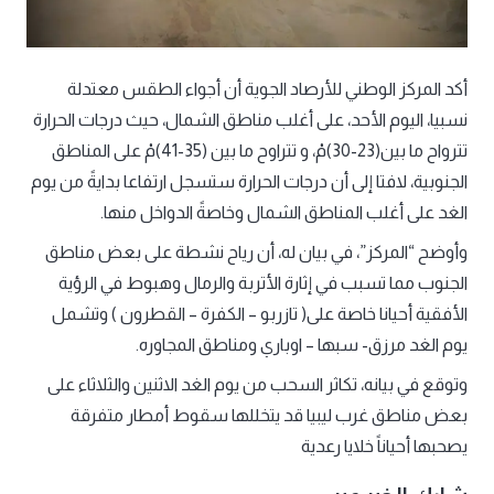
أكد المركز الوطني للأرصاد الجوية أن أجواء الطقس معتدلة
نسبيا، اليوم الأحد، على أغلب مناطق الشمال، حيث درجات الحرارة
تترواح ما بين(23-30)مْ، و تتراوح ما بين (35-41)مْ على المناطق
الجنوبية، لافتا إلى أن درجات الحرارة ستسجل ارتفاعا بدايةً من يوم
الغد على أغلب المناطق الشمال وخاصةً الدواخل منها.
وأوضح “المركز”، في بيان له، أن رياح نشطة على بعض مناطق
الجنوب مما تسبب في إثارة الأتربة والرمال وهبوط في الرؤية
الأفقية أحيانا خاصة على( تازربو – الكفرة – القطرون ) وتشمل
يوم الغد مرزق- سبها – اوباري ومناطق المجاوره.
وتوقع في بيانه، تكاثر السحب من يوم الغد الاثنين والثلاثاء على
بعض مناطق غرب ليبيا قد يتخللها سقوط أمطار متفرقة
يصحبها أحياناً خلايا رعدية