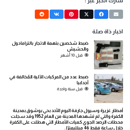
شارك الخبر عبر :
اخبار ذاة صلة
ضبط شخصين بتهمة الاتجار بالترامادول
والحشيش
قبل 10 أشهر
ضبط عدد من المركبات الآلية المُخالفة في
أجدابيا
قبل سنة واحدة
أمطار غزيرة وسيول جارفة اليوم الأحد بحي بوشوق بمدينة
الكفرة والتي لم تشهدها المدينة من العام 1952 وقد سجلت
محطات الرصد الجوي كميات الأمطار التي هطلت على الكفرة
خلال ساعة فقط 46 ميلليمترًا .