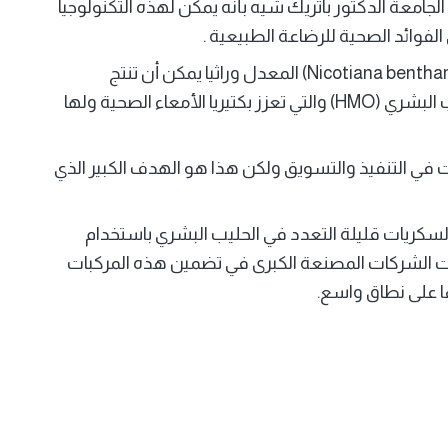
 الجامعة الدكتور باتريك شيه بأنه يمكن لهذه التكنولوجيا
فوائد الصحية للرضاعة الطبيعية .
وحسب الدراسة التي أعدتها الجامعة فإن تبغ بنتام (Nicotiana benthamiana) المعدل وراثيا يمكن أن تنتج
سكريات معقدة تسمى السكريات قليلة التعدد في الحليب البشري (HMO) والتي تعزز بكتيريا الأمعاء الصحية ولها
 في التنفيذ والتسويق ولكن هذا هو الهدف الكبير الذي
لسكريات قليلة التعدد في الحليب البشري باستخدام
E c)المعدلة وراثيا حيث بدأت الشركات المصنعة الكبرى في تضمين هذه المركبات
ا على نطاق واسع.