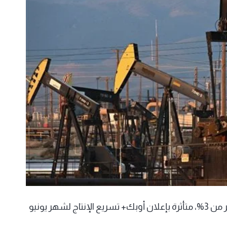
تراجعت أسعار النفط مجددا اليوم الاثنين بنسبة تصل لأكثر من 3%، متأثرة بإعلان أوبك+ تسريع الإنتاج لشهر يونيو