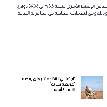
وبحسب وكالة الأنباء الفرنسية، انخفض برميل خام غرب تكساس الوسيط الأميركي بنسبة 3,8% إلى 56.08 دولارا،
م برنت بحر الشمال 3,5% إلى 59.17 دولارا، وذلك وفق التعاملات الصباحية في آسيا قرابة الساعة
“اجتماعي القذاذفة” يعلن رفضه
“عريضة سرت”
قبل 3 أشهر