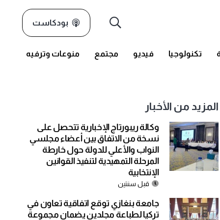
بودكاست
تكنولوجيا
فيديو
مجتمع
منوعات وترفيه
المزيد من الأخبار
وكالة ريبورتاج الإخبارية تتحصل على
نسخة من الاتفاق بين أعضاء مجلسي
النواب والأعلي للدولة حول خارطة
المرحلة التمهيدية لتنفيذ القوانين
الإنتخابية
قبل سنتين
جامعة بنغازي توقع اتفاقية تعاون في
تركيا لطباعة مجلدين يضمان مجموعة