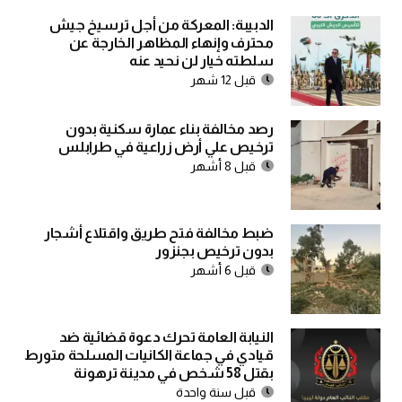
الدبيبة: المعركة من أجل ترسيخ جيش
محترف وإنهاء المظاهر الخارجة عن
سلطته خيار لن نحيد عنه
قبل 12 شهر
رصد مخالفة بناء عمارة سكنية بدون
ترخيص علي أرض زراعية في طرابلس
قبل 8 أشهر
ضبط مخالفة فتح طريق واقتلاع أشجار
بدون ترخيص بجنزور
قبل 6 أشهر
النيابة العامة تحرك دعوة قضائية ضد
قيادي في جماعة الكانيات المسلحة متورط
بقتل 58 شخص في مدينة ترهونة
قبل سنة واحدة