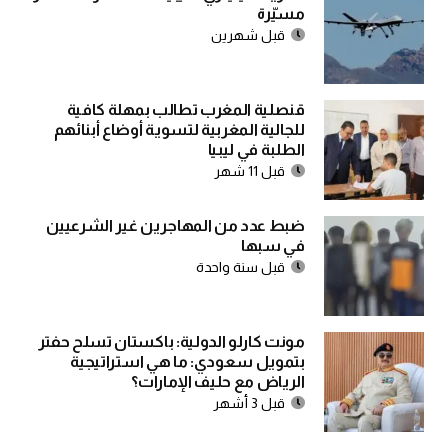
مسيّرة
قبل شهرين
قنصلية المغرب تطالب بمهلة كافية
للجالية المغربية لتسوية أوضاع أبنائهم
الطلبة في ليبيا
قبل 11 شهر
ضبط عدد من المهاجرين غير الشرعيين
في سبها
قبل سنة واحدة
مونت كارلو الدولية: باكستان تسلح حفتر
بتمويل سعودي: ما هي استراتيجية
الرياض مع حليف الإمارات؟
قبل 3 أشهر