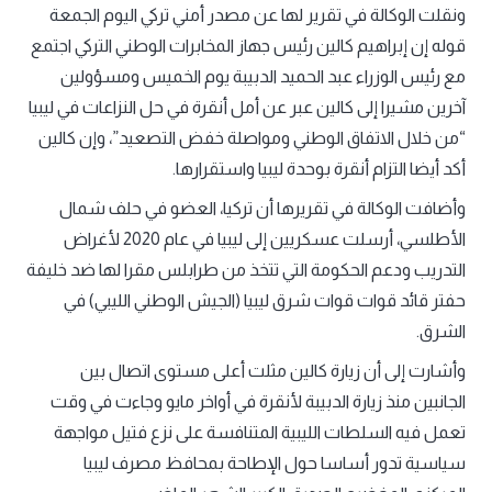
ونقلت الوكالة في تقرير لها عن مصدر أمني تركي اليوم الجمعة
قوله إن إبراهيم كالين رئيس جهاز المخابرات الوطني التركي اجتمع
مع رئيس الوزراء عبد الحميد الدبيبة يوم الخميس ومسؤولين
آخرين مشيرا إلى كالين عبر عن أمل أنقرة في حل النزاعات في ليبيا
“من خلال الاتفاق الوطني ومواصلة خفض التصعيد”، وإن كالين
أكد أيضا التزام أنقرة بوحدة ليبيا واستقرارها.
وأضافت الوكالة في تقريرها أن تركيا، العضو في حلف شمال
الأطلسي، أرسلت عسكريين إلى ليبيا في عام 2020 لأغراض
التدريب ودعم الحكومة التي تتخذ من طرابلس مقرا لها ضد خليفة
حفتر قائد قوات قوات شرق ليبيا (الجيش الوطني الليبي) في
الشرق.
وأشارت إلى أن زيارة كالين مثلت أعلى مستوى اتصال بين
الجانبين منذ زيارة الدبيبة لأنقرة في أواخر مايو وجاءت في وقت
تعمل فيه السلطات الليبية المتنافسة على نزع فتيل مواجهة
سياسية تدور أساسا حول الإطاحة بمحافظ مصرف ليبيا