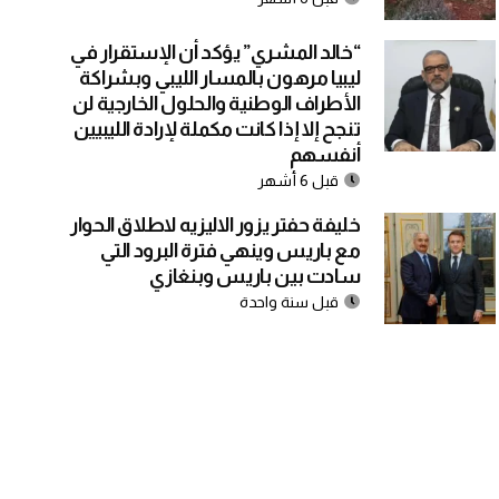
“خالد المشري” يؤكد أن الإستقرار في
ليبيا مرهون بالمسار الليبي وبشراكة
الأطراف الوطنية والحلول الخارجية لن
تنجح إلا إذا كانت مكملة لإرادة الليبيين
أنفسهم
قبل 6 أشهر
خليفة حفتر يزور الاليزيه لاطلاق الحوار
مع باريس وينهي فترة البرود التي
سادت بين باريس وبنغازي
قبل سنة واحدة