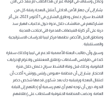
وعادل وشفاف في الوفاة غير أن هذا الطلب لم ينفذ حتى الآن
يشار إلى أن
جهاز الأمن الداخلي أعتقل البعجة رفقة كل من
الناشط سراج دغمان وطارق البشاري في 1 أكتوبر 2023، على أثر
مشاركتهم في مناقشات خلال ندوة حول تداعيات انهيار سد
درنة على أثر كارثة الفيضانات المدمرة التي اجتاحت المدينة
ومناطق الجبل الأخضر، نظمها مركز ليبيا للدراسات الاستراتيجية
والمستقبلية .
وسبق وأن طالبت البعثة الأمممية للدعم في ليبيا وكذلك سفارة
كندا في طرابلس السلطات بإطلاق المعتقلين واحترام الإجراءات
القانونية، وذلك قبل وفاة الناشط سراج دغمان خلال فترة
الاحتجاز. يشار إلى أن منظمة «هيومن رايتس ووتش» أكدت أن
اعتقال البعجة ورفيقيه جاء بعد شكوى قدمها شخص حضر
الندوة، دون أن توجه لهم أي تهم رسمية أو إحالتهم إلى النيابة
العامة. وحضت المنظمة الحقوقية السلطات على إطلاقهم.