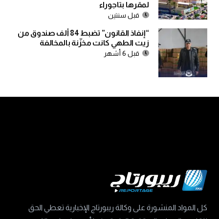
لمقرها بتاجوراء
قبل سنتين
“إنفاذ القانون” تضبط 84 ألف صندوق من
زيت الطهي كانت مخزّنة بالمخالفة
قبل 6 أشهر
كل المواد المنشورة على وكالة ريبورتاج الإخبارية تعطي الحق