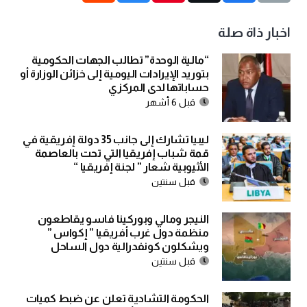
اخبار ذاة صلة
“مالية الوحدة” تطالب الجهات الحكومية
بتوريد الإيرادات اليومية إلى خزائن الوزارة أو
حساباتها لدى المركزي
قبل 6 أشهر
ليبيا تشارك إلى جانب 35 دولة إفريقية في
قمة شباب إفريقيا التي تحت بالعاصمة
الأثيوبية شعار ” لجنة إفريقيا “
قبل سنتين
النيجر ومالي وبوركينا فاسو يقاطعون
منظمة دول غرب أفريقيا ” إكواس ”
ويشكلون كونفدرالية دول الساحل
قبل سنتين
الحكومة التشادية تعلن عن ضبط كميات