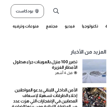
بودكاست
تكنولوجيا
فيديو
مجتمع
منوعات وترفيه
المزيد من الأخبار
تضرر 100 منزل بالعوينات جراء هطول
الأمطار الغزيرة
قبل 4 أشهر
الأمن الداخلي اللبناني يدعو المواطنين
إخلاء الطرقات تسهيلا لإسعاف
المصابين في الإنفجارات التي هزت عدد
من المناطق اللبنانية ومن بينها الضاحية