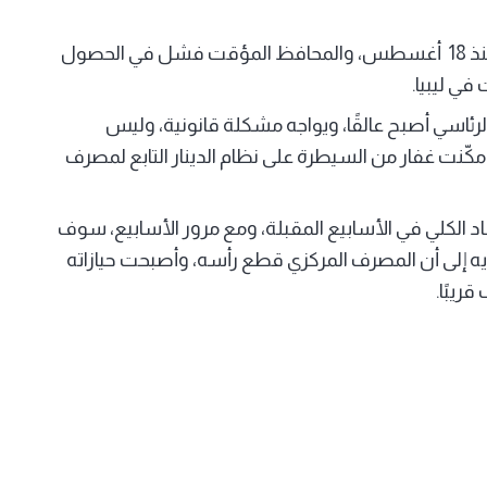
وقال إن نائب المحافظ الموالي لحفتر في بنغازي، صامت منذ 18 أغسطس، والمحافظ المؤقت فشل في الحصول
في ليبيا.
رئاسي أصبح عالقًا، ويواجه مشكلة قانونية، وليس
، مكّنت غفار من السيطرة على نظام الدينار التابع لمصرف
 الكلي في الأسابيع المقبلة، ومع مرور الأسابيع، سوف
أيه إلى أن المصرف المركزي قطع رأسه، وأصبحت حيازاته
ريبًا.