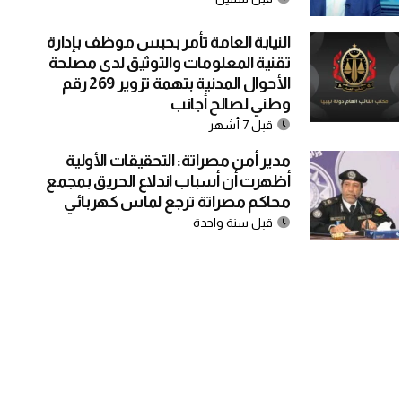
النيابة العامة تأمر بحبس موظف بإدارة
تقنية المعلومات والتوثيق لدى مصلحة
الأحوال المدنية بتهمة تزوير 269 رقم
وطني لصالح أجانب
قبل 7 أشهر
مدير أمن مصراتة: التحقيقات الأولية
أظهرت أن أسباب اندلاع الحريق بمجمع
محاكم مصراتة ترجع لماس كهربائي
قبل سنة واحدة