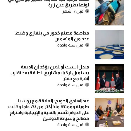
لونها بطريق عين زارة
قبل 7 أشهر
مداهمة مصنع خمور في بنغازي وضبط
عدد من المتهمين
قبل سنة واحدة
ميدل ايست أونلاين يؤكد أن الدبيبة
يستميل تركيا بمشاريع الطاقة بعد تقارب
أنقرة مع حفتر
قبل سنة واحدة
عبدالهادي الحويج: العلاقة مع روسيا
طويلة وممتدّة منذ أكثر من 70 عاما وكانت
على الدوام تتّسم بالندية والإيجابية واحترام
مصالح وسيادة الدولتين
قبل سنة واحدة