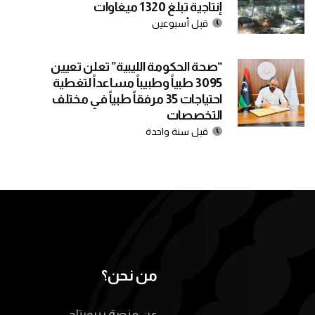
إنتاجية تبلغ 1320 ميغاوات
قبل أسبوعين
“صحة الحكومة الليبية” تعلن تعيين
3095 طبياً وطبيباً مساعداً لتغطية
احتياجات 35 مرفقاً طبياً في مختلف
التخصصات
قبل سنة واحدة
من نحن؟
عن منصة ريبورتاج