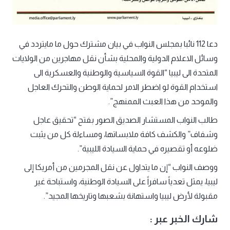
دعا 112 نائبا بمجلس النواب في بيان مشترك حول ما مايتردد في
وسائل الاعلام الدولية والمحلية بشأن نقل مهاجرين من الولايات
المتحدة الى ليبيا “القوة السياسية والوطنية والعسكرية الى
استخدام القوة لو اضطر الامر لحماية الوطن والتحرك العاجل
والموحد من هذا العبث الممنهج”.
طالب النواب المستشار الصديق الصور بفتح “تحقيق عاجل
وشفاف” والكشف كافة ملابساتها، ومساءلة كل من يثبت
ضلوعه أو تقصيره في حماية السيادة الليبية”.
ووصف النواب “إن ما يتداول عن نقل المجرمين من أمريكا إلى
ليبيا، يمثل تعدياً سافراً على السيادة الوطنية، واستباحة غير
مقبولة لأرض ليبيا واستهانة بشعبها وتاريخها المجيد”.
شارك الخبر عبر :