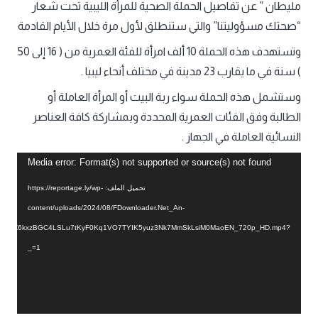
مليطان ” عن تفاصيل الحملة الصحية للمرأة الليبية تحت شعار
“صحتك مسؤوليتنا” والتي ستنطلق لأول مرة خلال الأيام القادمة
وتستهدف هذه الحملة 10 ألف امرأة للفئة العمرية من ( 16 إلى 50
) سنة في ما يقارب 23 مدينة في مختلف أنحاء ليبيا .
وستشمل هذه الحملة سواء ربة البيت أو المرأة العاملة أو
الطالبة وفق الفئات العمرية المحددة وبمشاركة كافة العناصر
النسائية العاملة في الجهاز .
مشغل
Media error: Format(s) not supported or source(s) not found
الفيديو
تحميل الملف: https://reportage.ly/wp-
content/uploads/2024/08/FDownloader.Net_An-
AZEZ6kxzBGC4LSLu7tKyF0Kq1VO7TYIK5yuz3Nk7MmSkLsiM0MaoEN_720p_HD.mp4?
_=1