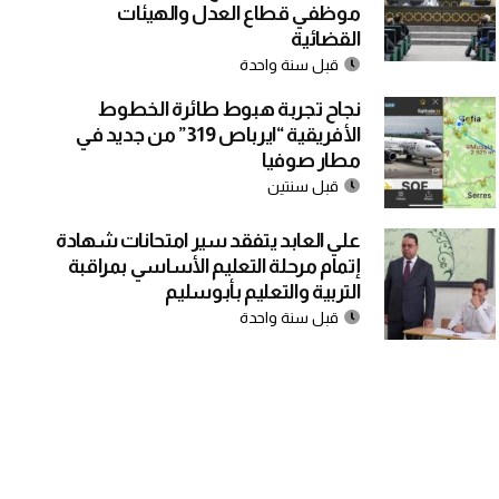
موظفي قطاع العدل والهيئات
القضائية
قبل سنة واحدة
نجاح تجربة هبوط طائرة الخطوط
الأفريقية “ايرباص 319” من جديد في
مطار صوفيا
قبل سنتين
علي العابد يتفقد سير امتحانات شهادة
إتمام مرحلة التعليم الأساسي بمراقبة
التربية والتعليم بأبوسليم
قبل سنة واحدة