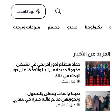
بودكاست
تكنولوجيا
فيديو
مجتمع
منوعات وترفيه
المزيد من الأخبار
حماد :نتطلع لدور افريقي في تشكيل
حكومة جديدة في ليبيا ونتحفظ على دور
البعثة في ذلك
قبل سنتين
ضبط وافدات يعملن بالتسول
وبحوزتهن مبالغ مالية كبيرة في بنغازي
قبل 10 أشهر