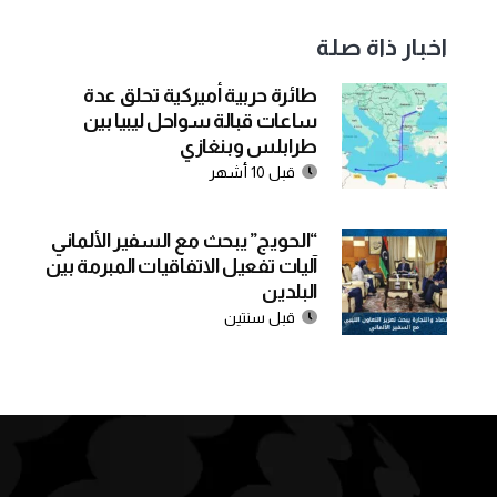
اخبار ذاة صلة
طائرة حربية أميركية تحلق عدة
ساعات قبالة سواحل ليبيا بين
طرابلس وبنغازي
قبل 10 أشهر
“الحويج” يبحث مع السفير الألماني
آليات تفعيل الاتفاقيات المبرمة بين
البلدين
قبل سنتين