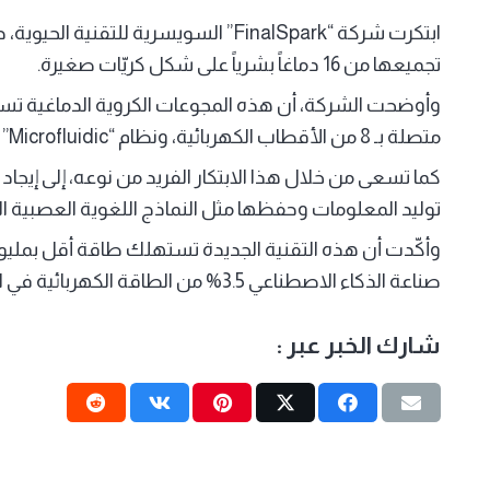
ابتكرت شركة “FinalSpark” السويسرية للتقن
تجميعها من 16 دماغاً بشرياً على شكل كريّات صغيرة.
متصلة بـ 8 من الأقطاب الكهربائية، ونظام “Microfluidic” الذي يمد الخلايا بالماء والغذاء.
كما تسعى من خلال هذا الابتكار الفريد من نوعه، إلى إيجاد
توليد المعلومات وحفظها مثل النماذج اللغوية العصبية الكبيرة كر
وأكّدت أن هذه التقنية الجديدة تستهلك طاقة أقل بمليو
صناعة الذكاء الاصطناعي 3.5% من الطاقة الكهربائية في العالم، كما تزيد من الانبعاثات الكربونية بنسبة 2%.
شارك الخبر عبر :