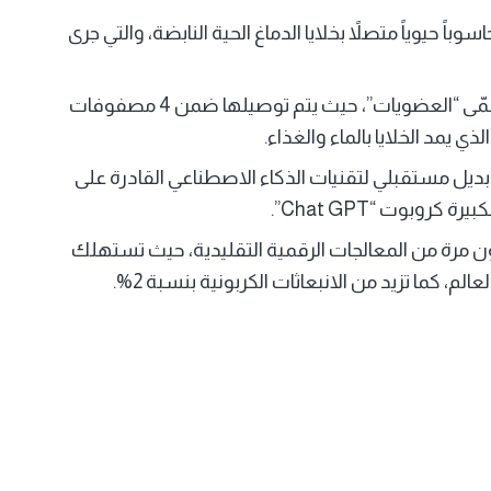
ية الحيوية، حاسوباً حيوياً متصلاً بخلايا الدماغ الحية النابضة، والتي جرى
وأوضحت الشركة، أن هذه المجوعات الكروية الدماغية تسمّى “العضويات”، حيث يتم توصيلها ضمن 4 مصفوفات
 بديل مستقبلي لتقنيات الذكاء الاصطناعي القادرة على
وبوت “Chat GPT”.
ن مرة من المعالجات الرقمية التقليدية، حيث تستهلك