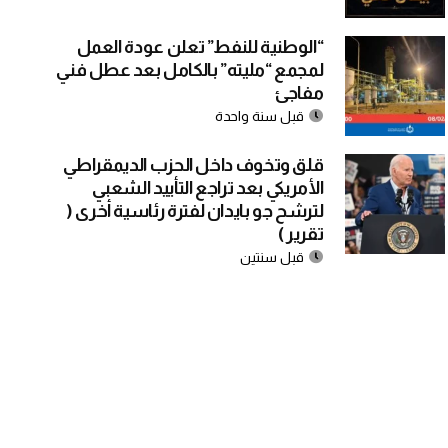
“الوطنية للنفط” تعلن عودة العمل
لمجمع “مليته” بالكامل بعد عطل فني
مفاجئ
قبل سنة واحدة
قلق وتخوف داخل الحزب الديمقراطي
الأمريكي بعد تراجع التأييد الشعبي
لترشح جو بايدان لفترة رئاسية أخرى (
تقرير )
قبل سنتين