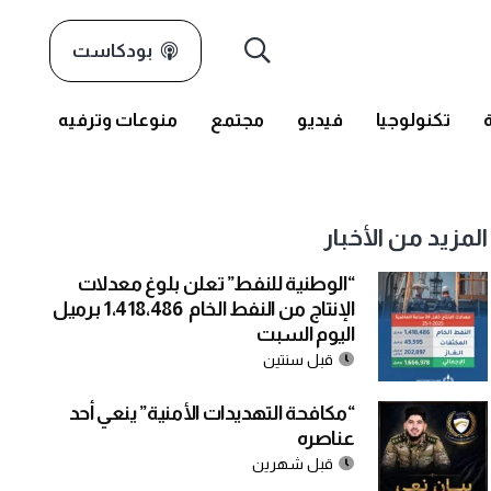
بودكاست
تكنولوجيا
فيديو
مجتمع
منوعات وترفيه
المزيد من الأخبار
“الوطنية للنفط” تعلن بلوغ معدلات
الإنتاج من النفط الخام 1،418،486 برميل
اليوم السبت
قبل سنتين
“مكافحة التهديدات الأمنية” ينعي أحد
عناصره
قبل شهرين