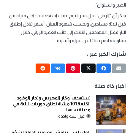
الصبر والسلوان”.
يذكر أن “الرياني” قتل فجر اليوم عقب استهدافه داخل منزله من
قبل ثلاثة مسلحين، وبحسب شهود العيان، أسفر تبادل إطلاق
النار مقتل المهاجمين الثلاث إلى جانب العميد الرياني، خلال
مقاومته لهم دفاعًا عن منزله وأسرته.
شارك الخبر عبر :
اخبار ذاة صلة
تستهدف أوكار المهربين وتجار الوقود..
الكتيبة 101 مشاة تطلق دوريات ليلية في
مدينة سبها
قبل سنة واحدة
الطرابلسي يناقش مع وزير الدولة لشؤون