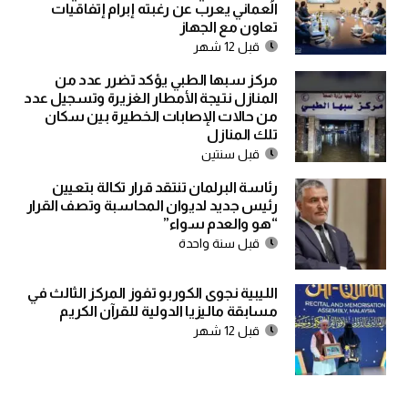
الُعماني يعرب عن رغبته إبرام إتفاقيات
تعاون مع الجهاز
قبل 12 شهر
مركز سبها الطبي يؤكد تضرر عدد من
المنازل نتيجة الأمطار الغزيرة وتسجيل عدد
من حالات الإصابات الخطيرة بين سكان
تلك المنازل
قبل سنتين
رئاسة البرلمان تنتقد قرار تكالة بتعيين
رئيس جديد لديوان المحاسبة وتصف القرار
“هو والعدم سواء”
قبل سنة واحدة
الليبية نجوى الكوربو تفوز المركز الثالث في
مسابقة ماليزيا الدولية للقرآن الكريم
قبل 12 شهر