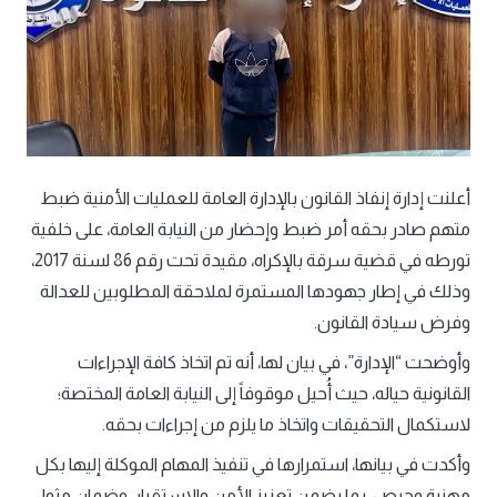
أعلنت إدارة إنفاذ القانون بالإدارة العامة للعمليات الأمنية ضبط
متهم صادر بحقه أمر ضبط وإحضار من النيابة العامة، على خلفية
تورطه في قضية سرقة بالإكراه، مقيدة تحت رقم 86 لسنة 2017،
وذلك في إطار جهودها المستمرة لملاحقة المطلوبين للعدالة
وفرض سيادة القانون.
وأوضحت “الإدارة”، في بيان لها، أنه تم اتخاذ كافة الإجراءات
القانونية حياله، حيث أُحيل موقوفاً إلى النيابة العامة المختصة؛
لاستكمال التحقيقات واتخاذ ما يلزم من إجراءات بحقه.
وأكدت في بيانها، استمرارها في تنفيذ المهام الموكلة إليها بكل
مهنية وحرص، بما يضمن تعزيز الأمن والاستقرار، وضمان مثول