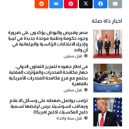
اخبار ذاة صلة
مصر وقبرص واليونان يؤكدون على ضرورة
وجود حكومة وطنية موحدة جديدة في ليبيا
وإجراء الانتخابات الرئاسية والبرلمانية في
آن واحد
قبل سنتين
في اطار جهوده لتعزيز التعاون الدولي..
جهاز مكافحة المخدرات والمؤثرات العقلية
يجتمع مع فرع مكافحة المخدرات الأمريكية
بالقاهرة
قبل سنتين
ترامب يواصل ضغطه على وسائل الاعلام
ويعاقب اسوشيتد برس لرفضها تسمية
خليج المكسيك (خليج امريكا)
قبل سنة واحدة