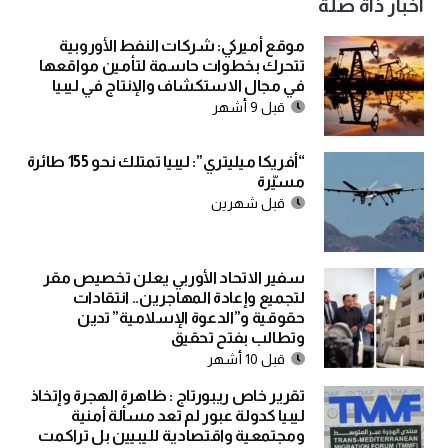
اخبار ذاة صلة
موقع أميركي: شركات النفط الأوروبية
تتحرك بخطوات حاسمة لتأمين مواقعها
في مجال الاستكشاف والإنتاج في ليبيا
قبل 9 أشهر
“أفريكا ميليتري”: ليبيا تمتلك نحو 155 طائرة
مسيّرة
قبل شهرين
سفير الاتحاد الأوربي يعلن تخصيص مقر
لتجميع وإعادة المهاجرين.. انتقادات
حقوقية و”الدعوة الإسلامية” تدين
وتطالب بفتح تحقيق
قبل 10 أشهر
تقرير خاص ريبورتاج : ظاهرة الهجرة وإتخاذ
ليبيا كدولة عبور لم تعد مسألة أمنية
ومجتمعية واقتصادية لليبيين بل تراكمت