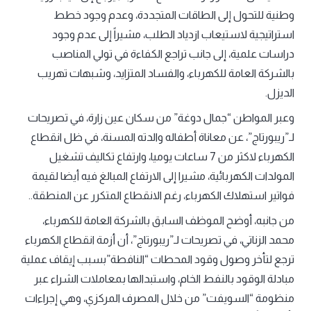
وطنية للتحول إلى الطاقات المتجددة، وعدم وجود خطط
استراتيجية لاستيعاب ازدياد الطلب، مشيراً إلى عدم وجود
دراسات علمية، إلى جانب تراجع الكفاءة في تولي المناصب
بالشركة العامة للكهرباء، والفساد المتزايد، وشبهات تهريب
الديزل.
وعبر المواطن “جمال دوغة” من سكان عين زارة، في تصريحات
لـ”ريبورتاج”، عن معاناة أطفاله والدته المسنة، في ظل انقطاع
الكهرباء لاكثر من 7 ساعات يوميا، وارتفاع تكاليف تشغيل
المولدات الكهربائية، مشيرا إلى الارتفاع المبالغ فيه أيضا لقيمة
فواتير استهلاك الكهرباء، رغم الانقطاع المتكرر عن المنطقة..
من جانبه، أوضح الموظف السابق بالشركة العامة للكهرباء،
محمد الزناتي، في تصريحات لـ”ريبورتاج”، أن أزمة انقطاع الكهرباء
ترجع لتأخر وصول وقود المحطات “النافطة”بسبب إيقاف عملية
مبادلة الوقود بالنفط الخام، واستبدالها بمعاملات الشراء عبر
منظومة “السويفت” من خلال المصرف المركزي، وهي إجراءات