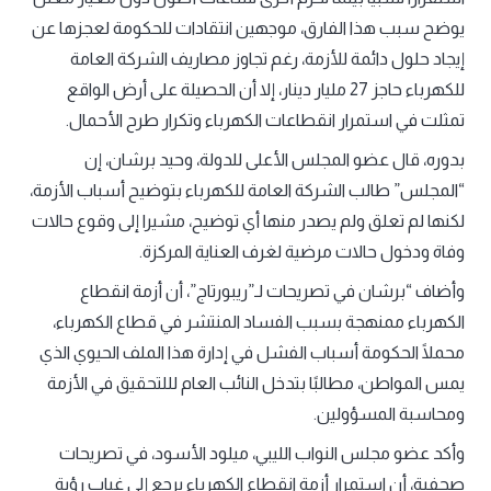
يوضح سبب هذا الفارق، موجهين انتقادات للحكومة لعجزها عن
إيجاد حلول دائمة للأزمة، رغم تجاوز مصاريف الشركة العامة
للكهرباء حاجز 27 مليار دينار، إلا أن الحصيلة على أرض الواقع
تمثلت في استمرار انقطاعات الكهرباء وتكرار طرح الأحمال.
بدوره، قال عضو المجلس الأعلى للدولة، وحيد برشان، إن
“المجلس” طالب الشركة العامة للكهرباء بتوضيح أسباب الأزمة،
لكنها لم تعلق ولم يصدر منها أي توضيح، مشيرا إلى وقوع حالات
وفاة ودخول حالات مرضية لغرف العناية المركزة.
وأضاف “برشان في تصريحات لـ”ريبورتاج”، أن أزمة انقطاع
الكهرباء ممنهجة بسبب الفساد المنتشر في قطاع الكهرباء،
محملًا الحكومة أسباب الفشل في إدارة هذا الملف الحيوي الذي
يمس المواطن، مطالبًا بتدخل النائب العام لللتحقيق في الأزمة
ومحاسبة المسؤولين.
وأكد عضو مجلس النواب الليبي، ميلود الأسود، في تصريحات
صحفية، أن استمرار أزمة انقطاع الكهرباء يرجع إلى غياب رؤية