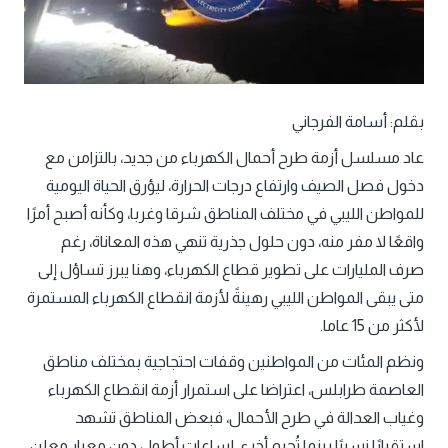
بقلم: أسامة الفرجاني
عاد مسلسل أزمة طرح أحمال الكهرباء من جديد، بالتزامن مع
دخول فصل الصيف وارتفاع درجات الحرارة، ليؤرق الحياة اليومية
للمواطن الليبي في مختلف المناطق شرقا وغربا، وكأنه أصبح أمرًا
واقعًا لا مفر منه، دون حلول جذرية تنهي هذه المعاناة، رغم
صرف المليارات على تطوير قطاع الكهرباء، وهنا يبرز تساؤل إلى
متى يبقى المواطن الليبي رهينةً لأزمة انقطاع الكهرباء المستمرة
لأكثر من 15 عاما.
ونظم المئات من المواطنين وقفات احتجاجية بمختلف مناطق
العاصمة طرابلس، اعتراضا على استمرار أزمة انقطاع الكهرباء
وغياب العدالة في طرح الأحمال، فبعض المناطق تشهد
استقرارًا نسبيًا بينما تُحرم أخرى لساعات أطول دون معيار معلن