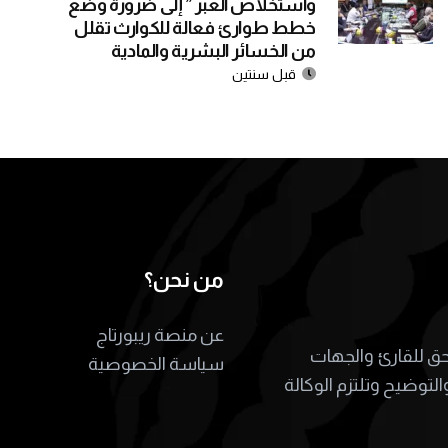
واستخلاص العبر ” إلى ضرورة وضع
خطط طوارئ فعالة للكوارث تقلل
من الخسائر البشرية والمادية
قبل سنتين
من نحن؟
عن منصة ريبورتاج
لحق للقارئ والجهات
سياسة الخصوصية
التوضيح وتلتزم الوكالة