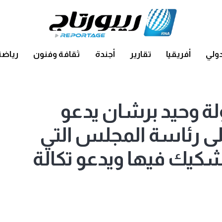
ولي
أفريقيا
تقارير
أجندة
ثقافة وفنون
رياضة
ة وحيد برشان يدعو
لى رئاسة المجلس التي
شكيك فيها ويدعو تكالة