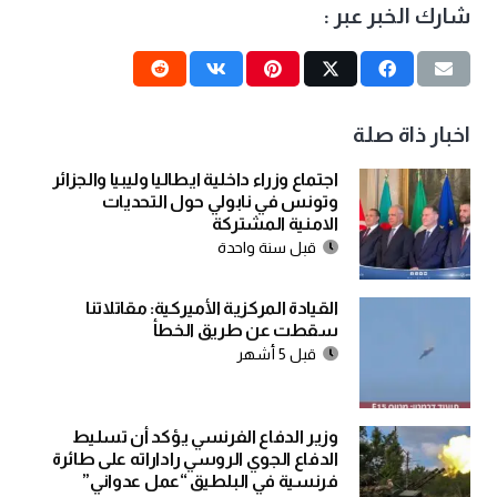
شارك الخبر عبر :
اخبار ذاة صلة
اجتماع وزراء داخلية ايطاليا وليبيا والجزائر
وتونس في نابولي حول التحديات
الامنية المشتركة
قبل سنة واحدة
‌‏القيادة المركزية الأميركية: مقاتلاتنا
سقطت عن طريق الخطأ
قبل 5 أشهر
وزير الدفاع الفرنسي يؤكد أن تسليط
الدفاع الجوي الروسي راداراته على طائرة
فرنسية في البلطيق “عمل عدواني”