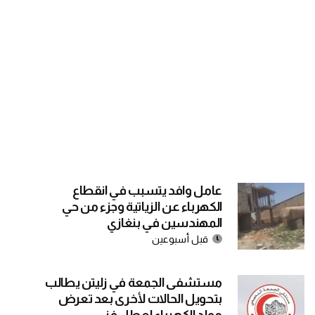
عامل وافد يتسبب في انقطاع
الكهرباء عن الزياتية وجزء من حي
المهندسين في بنغازي
قبل أسبوعين
مستشفى الجمعة في زليتن يطالب
بتحويل الحالات لأخرى بعد تعرض