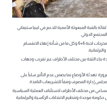
ئه بالقبة المبعوثة الأممية للدعم في ليبيا ستيفاني
لمجتمع الدولي .
وجدد صالح تأكيد التزام مجلس النواب بالاتفاق السياسي ومخرجات لجنة 6+6 وكل ما من شأنه إنهاء الانقسام
البرلمانية.
ة بناء الثقة بين مختلف الأطراف عبر تقريب وجهات
رورة تهدئة الأوضاع بما يضمن عدم التأثير سلباً على
لس إدارة المصرف وفقاً للتشريعات النافذة.
المساعي من مختلف الأطراف لاستئناف العملية السياسية
حكومة موحدة وتنظيم الانتخابات الرئاسية والبرلمانية