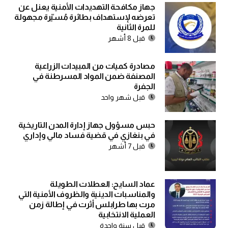
جهاز مكافحة التهديدات الأمنية يعنل عن
تعرضه لإستهداف بطائرة مُسيّرة مجهولة
للمرة الثانية
قبل 8 أشهر
مصادرة كميات من المبيدات الزراعية
المصنفة ضمن المواد المسرطنة في
الجفرة
قبل شهر واحد
حبس مسؤول جهاز إدارة المدن التاريخية
في بنغازي في قضية فساد مالي وإداري
قبل 7 أشهر
عماد السايح: العطلات الطويلة
والمناسبات الدينية والظروف الأمنية التي
مرت بها طرابلس أثرت في إطالة زمن
العملية الانتخابية
قبل سنة واحدة