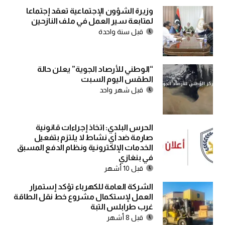
وزيرة الشؤون الإجتماعية تعقد إجتماعا
لمتابعة سير العمل في ملف النازحين
قبل سنة واحدة
“الوطني للأرصاد الجوية” يعلن حالة
الطقس اليوم السبت
قبل شهر واحد
الحرس البلدي: اتخاذ إجراءات قانونية
صارمة ضد أي نشاط لا يلتزم بتفعيل
الخدمات الإلكترونية ونظام الدفع المسبق
في بنغازي
قبل 10 أشهر
الشركة العامة للكهرباء تؤكد إستمرار
العمل لإستكمال مشروع خط نقل الطاقة
غرب طرابلس التبة
قبل 8 أشهر