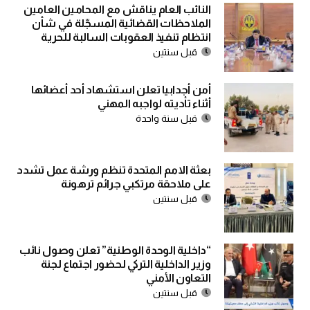
النائب العام يناقش مع المحامين العامين
الملاحظات القضائية المسجّلة في شأن
انتظام تنفيذ العقوبات السالبة للحرية
قبل سنتين
أمن أجدابيا تعلن استشهاد أحد أعضائها
أثناء تأديته لواجبه المهني
قبل سنة واحدة
بعثة الامم المتحدة تنظم ورشة عمل تشدد
على ملاحقة مرتكبي جرائم ترهونة
قبل سنتين
“داخلية الوحدة الوطنية” تعلن وصول نائب
وزير الداخلية التركي لحضور اجتماع لجنة
التعاون الأمني
قبل سنتين