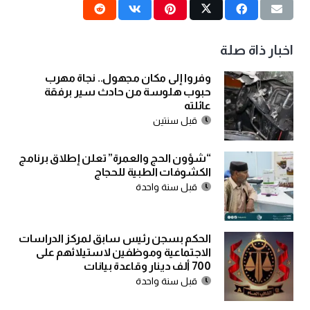
اخبار ذاة صلة
وفروا إلى مكان مجهول.. نجاة مهرب
حبوب هلوسة من حادث سير برفقة
عائلته
قبل سنتين
“شؤون الحج والعمرة” تعلن إطلاق برنامج
الكشوفات الطبية للحجاج
قبل سنة واحدة
الحكم بسجن رئيس سابق لمركز الدراسات
الاجتماعية وموظفين لاستيلائهم على
700 ألف دينار وقاعدة بيانات
قبل سنة واحدة