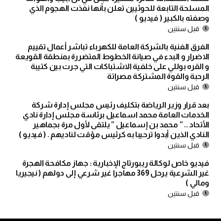
المسلحة التابعة للحوثيين تعلن بأنها نفذت الهجوم الذي
وصفته بالكبير ( فيديو )
قبل سنتين
الفرق الفنية بالشركة العامة للكهرباء تباشر أعمال تقييم
الاضرار و البدء في صيانة الخطوط المتضررة بمنطقة القويعة
و القره بوللي على خلفية الاشتباكات التي جرت بين كتيبة
الرحبة والقوة المشتركة مصراتة
قبل سنتين
بعد قرار وزير الرياضة بتكليف رئيس مجلس إدارة شركة
الخدمات العامة محمد اسماعيل برئاسة مجلس إدارة نادي
الأتحاد .. ” محمد بن إسماعيل ” يلتقى لأول مرة بجماهير
النادي الذين أبدوا ترحيبا به كرئيس مؤقت لناديهم . ( فيديو )
قبل سنتين
فيديو خاص لوكالة ريبورتاج الإخبارية : جهاز مكافحة الهجرة
غير الشرعية يرحل 369 مهاجرا غير شرعي إلى دولهم ( نيجيريا
ومالي )
قبل سنتين