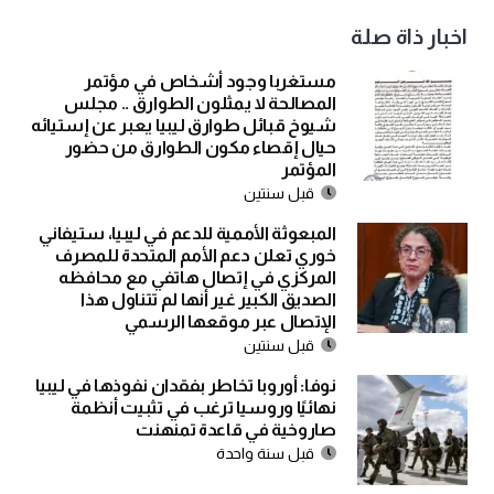
اخبار ذاة صلة
مستغربا وجود أشخاص في مؤتمر
المصالحة لا يمثلون الطوارق .. مجلس
شيوخ قبائل طوارق ليبيا يعبر عن إستيائه
حيال إقصاء مكون الطوارق من حضور
المؤتمر
قبل سنتين
المبعوثة الأممية للدعم في ليبيا، ستيفاني
خوري تعلن دعم الأمم المتحدة للمصرف
المركزي في إتصال هاتفي مع محافظه
الصديق الكبير غير أنها لم تتناول هذا
الإتصال عبر موقعها الرسمي
قبل سنتين
نوفا: أوروبا تخاطر بفقدان نفوذها في ليبيا
نهائيًا وروسيا ترغب في تثبيت أنظمة
صاروخية في قاعدة تمنهنت
قبل سنة واحدة