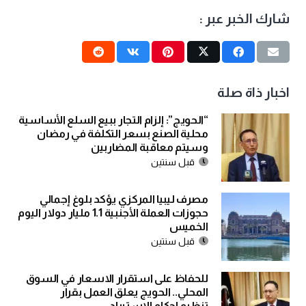
شارك الخبر عبر :
اخبار ذاة صلة
“الحويج”: إلزام التجار ببيع السلع الأساسية
محلية الصنع بسعر التكلفة في رمضان
وسيتم معاقبة المضاربين
قبل سنتين
مصرف ليبيا المركزي يؤكد بلوغ إجمالي
حجوزات العملة الأجنبية 1.1 مليار دولار اليوم
الخميس
قبل سنتين
للحفاظ على استقرار الاسعار في السوق
المحلي.. الحويج يعلق العمل بقرار
تنظيم احكام الاستيراد