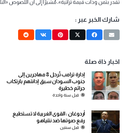
تقدر بثمن وذات قيمة تراثية»، مُشيرًا إلى أن اللصوص «الث
شارك الخبر عبر :
اخبار ذاة صلة
إدارة ترامب تُرحل 8 مهاجرين إلى
جنوب السودان سبق إدانتهم بارتكاب
جرائم خطيرة
قبل سنة واحدة
أردوغان : القوى الغربية لا تستطيع
رفع صوتها ضد نتنياهو
قبل سنتين