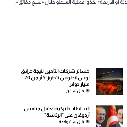
لاثة أو الأربعة» نفذوا عملية السطو خلال «سبع دقائق».
خسائر شركات التأمين نتيجة حرائق
لوس انجلوس تتجاوز أكثر من 20
مليار دولار
قبل سنتين
السلطات التركية تعتقل منافس
أردوغان على “الرئاسة”
قبل سنة واحدة